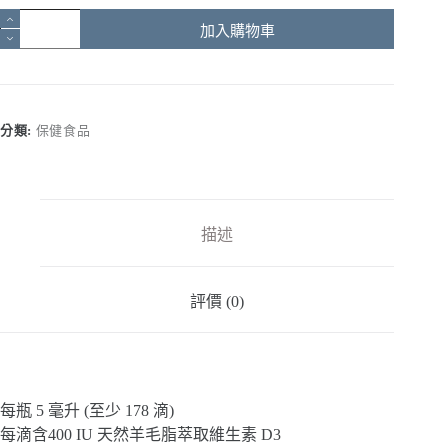
優
加入購物車
寶
滴
LiquiD
P&B
天
分類:
保健食品
然
液
態
維
生
描述
素
D3
數
評價 (0)
量
每瓶 5 毫升 (至少 178 滴)
每滴含400 IU 天然羊毛脂萃取維生素 D3