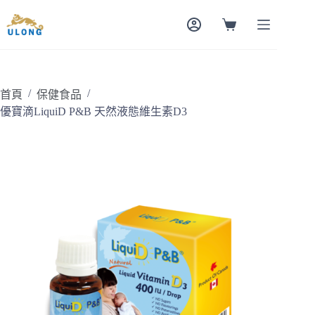
跳
至
購
主
物
要
車
內
容
/
/
首頁
保健食品
優寶滴LiquiD P&B 天然液態維生素D3