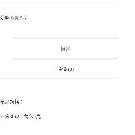
德
麗
膠
分類:
保健食品
原
蛋
白
粉
數
描述
量
評價 (0)
商品規格：
一盒30包，每包7克