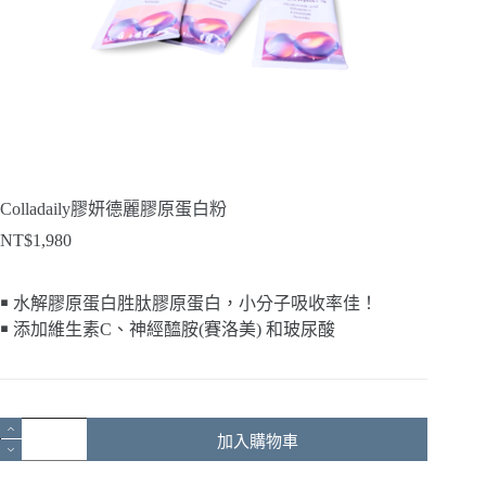
Colladaily膠妍德麗膠原蛋白粉
NT$
1,980
￭ 水解膠原蛋白胜肽膠原蛋白，小分子
吸收率佳！
￭ 添加維生素C、
神經醯胺(賽洛美) 和玻尿酸
Colladaily
加入購物車
膠
妍