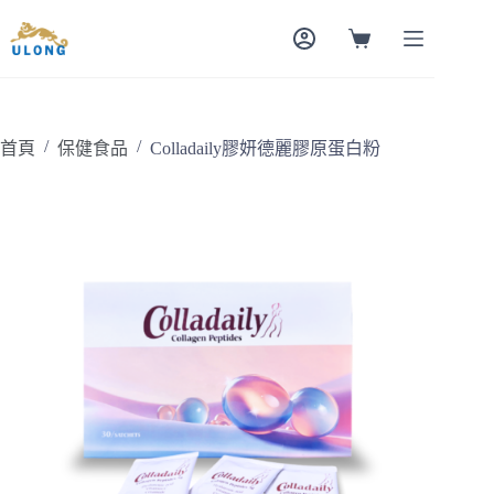
跳
至
購
主
物
要
車
內
容
/
/
首頁
保健食品
Colladaily膠妍德麗膠原蛋白粉