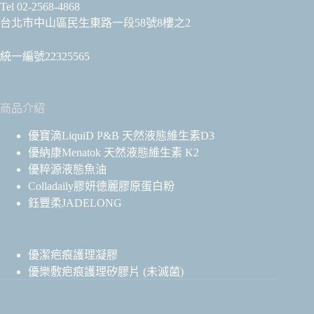
Tel 02-2568-4868
台北市中山區民生東路一段58號8樓之2
統一編號22325565
商品介紹
優寶滴LiquiD P&B 天然液態維生素D3
優納康Menatok 天然液態維生素 K2
優粹源液態魚油
Colladaily膠妍德麗膠原蛋白粉
鈺豐柔JADELONG
優潔疤痕護理凝膠
優樂敷疤痕護理矽膠片 (未滅菌)