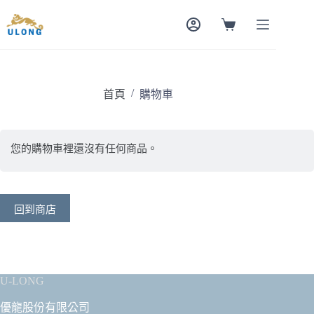
跳
至
購
主
物
要
車
內
容
/
首頁
購物車
您的購物車裡還沒有任何商品。
回到商店
U-LONG
優龍股份有限公司